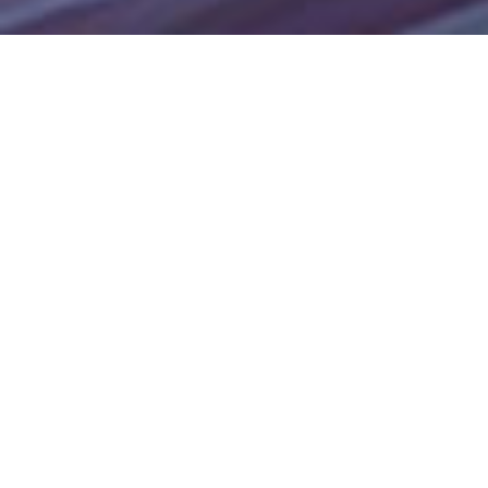
CLUSTER è un inedito incontro tra ricerca sonora e
sperimentazione artistica multimediale e tecnologica.
Una serie di eventi durante i quali musica elettronica,
installazioni, arti visive e performative suonano
all’unisono. Per il 2023, anno di Bergamo Brescia
Capitale Italiana della Cultura, CLUSTER propone
quattro differenti serate tra febbraio e dicembre che
reinterpretano la club culture e il mondo
underground. Quattro serate musicali che abiteranno
le notti della ex Centrale elettrica di Daste e Spalenga,
trasformando Daste in un club in cui combinazioni
uniche daranno vita a nuove prospettive e immaginari
inediti.